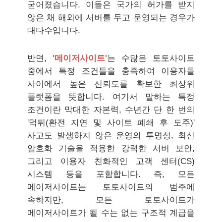
굳어졌습니다. 이들은 국가의 허가를 받지
않은 채 해외에 서버를 두고 운영되는 경우가
대다수입니다.
반면,
'메이저사이트'
는 수많은 토토사이트
중에서 특정 조건들을 충족하여 이용자들
사이에서 높은 신뢰도를 확보한 최상위
플랫폼을 뜻합니다. 여기서 말하는 특정
조건이란 막대한 자본력, 수년간 단 한 번의
'먹튀(환전 지연 및 사이트 폐쇄 후 도주)'
사고도 발생하지 않은 운영의 투명성, 최신
암호화 기술을 적용한 강력한 서버 보안,
그리고 이용자 친화적인 고객 센터(CS)
시스템 등을 포함합니다. 즉, 모든
메이저사이트는 토토사이트의 범주에
속하지만, 모든 토토사이트가
메이저사이트가 될 수는 없는 구조적 계급을