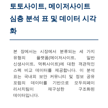
토토사이트, 메이저사이트
심층 분석 표 및 데이터 시각
화
본 장에서는 시장에서 분류되는 세 가지
유형의 플랫폼(메이저사이트, 일반
신생사이트, 먹튀사이트)에 대한 객관적인
스펙 비교 데이터를 제공합니다. 이 분석
표는 국내외 보안 커뮤니티 및 정보 공유
포럼의 데이터를 기반으로 모두의페이
리서치팀이 재구성한 구조화된
데이터입니다.