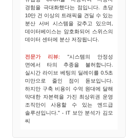
경험을 극대화했다는 점입니다. 초당
10만 건 이상의 트래픽을 견딜 수 있는
분산 서버 시스템을 갖추고 있으며,
데이터베이스는 암호화되어 스위스의
데이터 센터에 분산 저장됩니다.
전문가 리뷰:
"시스템의 안정성
면에서 타의 추종을 불허합니다.
실시간 라이브 베팅의 딜레이를 0.5초
미만으로 줄인 점이 돋보입니다.
하지만 구축 비용이 수억 원대에 달해
막대한 자본력을 가진 최상위권 운영
조직만이 사용할 수 있는 엔드급
솔루션입니다." - IT 보안 분석가 김모
씨