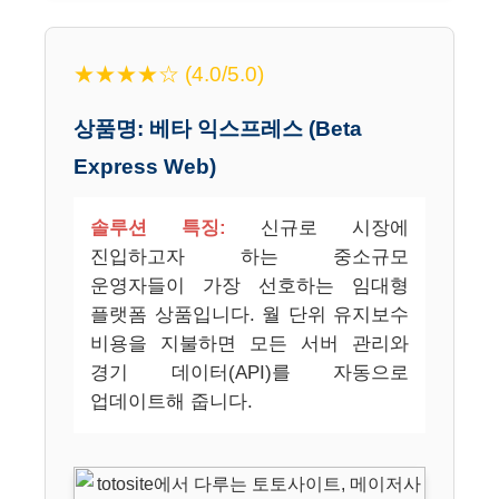
★★★★☆ (4.0/5.0)
상품명: 베타 익스프레스 (Beta
Express Web)
솔루션 특징:
신규로 시장에
진입하고자 하는 중소규모
운영자들이 가장 선호하는 임대형
플랫폼 상품입니다. 월 단위 유지보수
비용을 지불하면 모든 서버 관리와
경기 데이터(API)를 자동으로
업데이트해 줍니다.