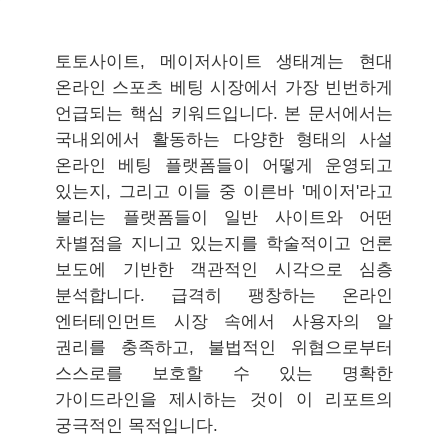
토토사이트, 메이저사이트 생태계는 현대
온라인 스포츠 베팅 시장에서 가장 빈번하게
언급되는 핵심 키워드입니다. 본 문서에서는
국내외에서 활동하는 다양한 형태의 사설
온라인 베팅 플랫폼들이 어떻게 운영되고
있는지, 그리고 이들 중 이른바 '메이저'라고
불리는 플랫폼들이 일반 사이트와 어떤
차별점을 지니고 있는지를 학술적이고 언론
보도에 기반한 객관적인 시각으로 심층
분석합니다. 급격히 팽창하는 온라인
엔터테인먼트 시장 속에서 사용자의 알
권리를 충족하고, 불법적인 위협으로부터
스스로를 보호할 수 있는 명확한
가이드라인을 제시하는 것이 이 리포트의
궁극적인 목적입니다.