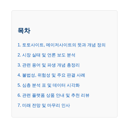
목차
1. 토토사이트, 메이저사이트의 뜻과 개념 정의
2. 시장 실태 및 언론 보도 분석
3. 관련 용어 및 파생 개념 총정리
4. 불법성, 위험성 및 주요 판결 사례
5. 심층 분석 표 및 데이터 시각화
6. 관련 플랫폼 상품 안내 및 추천 리뷰
7. 미래 전망 및 마무리 인사