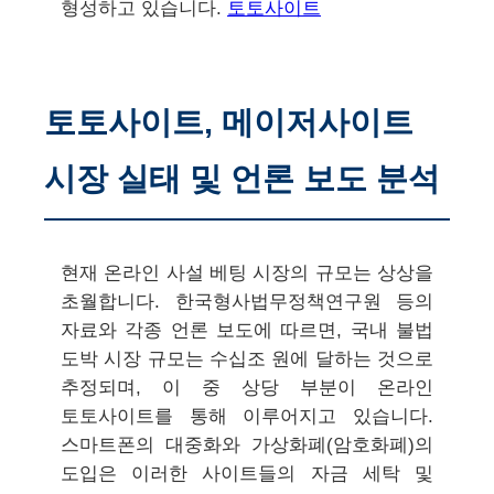
형성하고 있습니다.
토토사이트
토토사이트, 메이저사이트
시장 실태 및 언론 보도 분석
현재 온라인 사설 베팅 시장의 규모는 상상을
초월합니다. 한국형사법무정책연구원 등의
자료와 각종 언론 보도에 따르면, 국내 불법
도박 시장 규모는 수십조 원에 달하는 것으로
추정되며, 이 중 상당 부분이 온라인
토토사이트를 통해 이루어지고 있습니다.
스마트폰의 대중화와 가상화폐(암호화폐)의
도입은 이러한 사이트들의 자금 세탁 및