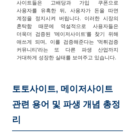
사이트들은 고배당과 가입 쿠폰으로
사용자를 유혹한 뒤, 사용자가 돈을 따면
계정을 정지시켜 버립니다. 이러한 시장의
혼탁함 때문에 역설적으로 사용자들은
더욱더 검증된 '메이저사이트'를 찾기 위해
애쓰게 되며, 이를 검증해준다는 '먹튀검증
커뮤니티'라는 또 다른 파생 산업까지
거대하게 성장한 실태를 보여주고 있습니다.
토토사이트, 메이저사이트
관련 용어 및 파생 개념 총정
리