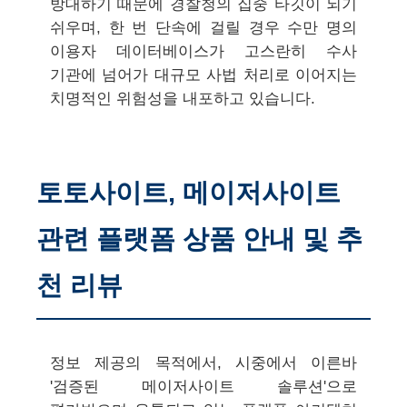
방대하기 때문에 경찰청의 집중 타깃이 되기
쉬우며, 한 번 단속에 걸릴 경우 수만 명의
이용자 데이터베이스가 고스란히 수사
기관에 넘어가 대규모 사법 처리로 이어지는
치명적인 위험성을 내포하고 있습니다.
토토사이트, 메이저사이트
관련 플랫폼 상품 안내 및 추
천 리뷰
정보 제공의 목적에서, 시중에서 이른바
'검증된 메이저사이트 솔루션'으로